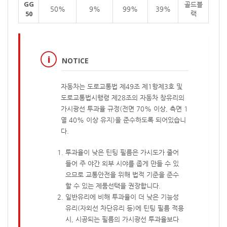
GG
골드블
50%
9%
99%
39%
50
랙
NOTICE
자동차는 도로교통법 제49조 제1항제3호 및
도로교통법시행령 제28조의 자동차 창유리의
가시광선 투과율 규정(전면 70% 이상, 측면 1
열 40% 이상 유지)을 준수하도록 되어있습니
다.
투과율이 낮은 틴팅 필름은 가시도가 줄어
들어 주 야간 외부 시야를 좁게 만들 수 있
으므로 교통안전을 위해 법적 기준을 준수
할 수 있는 제품선택을 권장합니다.
일반유리에 비해 투과율이 더 낮은 기능성
유리(자외선 차단유리 등)에 틴팅 필름 적용
시, 시공되는 필름의 가시광선 투과율보다