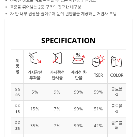
선팅된 창으로 바로 확인할 수 있는 시인성과 선명도
표준을 뛰어넘는 2중 구조의 견고한 내구성
차 안 내부 잡광을 줄여주어 눈의 편안함을 제공하는 저반사 코팅
SPECIFICATION
제
품
명
가시광선
가시광선
자외선 차
TSER
COLOR
투과율
반사율
단율
GG
골드블
5%
9%
99%
59%
05
랙
GG
골드블
15%
7%
99%
51%
15
랙
GG
골드블
35%
7%
99%
42%
35
랙