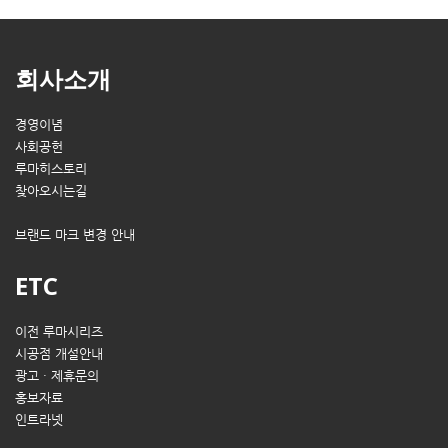
회사소개
경영이념
사회공헌
루마히스토리
찾아오시는길
브랜드 마크 변경 안내
ETC
이전 루마시리즈
시공점 개설안내
광고 · 제휴문의
홍보자료
인트라넷