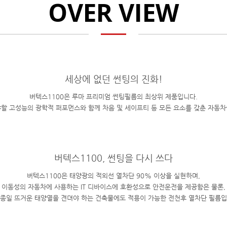
OVER VIEW
세상에 없던 썬팅의 진화!
버텍스1100은 루마 프리미엄 썬팅필름의 최상위 제품입니다.
할 고성능의 광학적 퍼포먼스와 함께 차음 및 세이프티 등 모든 요소를 갖춘 자동
버텍스1100, 썬팅을 다시 쓰다
버텍스1100은 태양광의 적외선 열차단 90% 이상을 실현하며,
이동성의 자동차에 사용하는 IT 디바이스에 호환성으로 안전운전을 제공함은 물론,
 종일 뜨거운 태양열을 견뎌야 하는 건축물에도 적용이 가능한 전천후 열차단 필름입