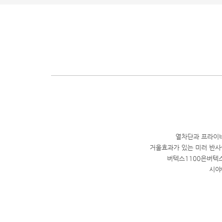
열차단과 프라이버
거울효과가 있는 미러 반사
버텍스1100은버텍스
시야