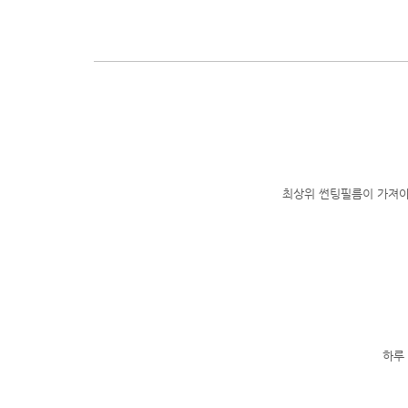
최상위 썬팅필름이 가져야
하루