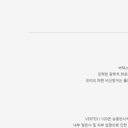
버텍스
강력한 광학적 퍼포
유리의 파편 비산방지는 물
VERTEX1100은 능동반사제어(A
내부 빛반사 및 외부 섬광으로 인