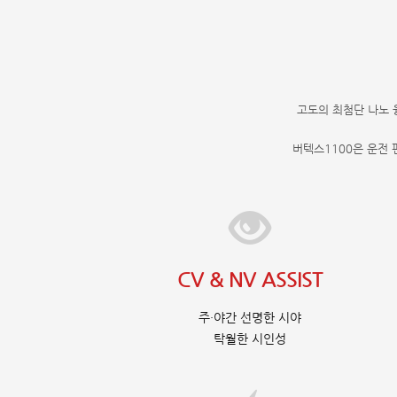
고도의 최첨단 나노 
버텍스1100은 운전
CV & NV ASSIST
주·야간 선명한 시야
탁월한 시인성