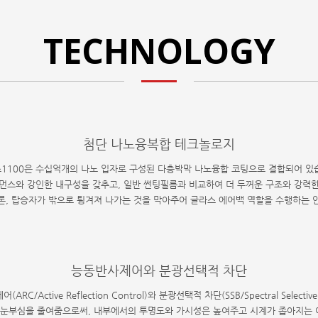
TECHNOLOGY
첨단 나노융복합 테크놀로지
1100은 수십억개의 나노 입자로 구성된 다층박막 나노융합 코팅으로 결합되어 있
먼스와 강인한 내구성을 갖추고, 일반 썬팅필름과 비교하여 더 두꺼운 구조와 강력
론, 탑승자가 밖으로 튕겨져 나가는 것을 막아주어 글라스 에어백 역할을 수행하는 
능동반사제어와 분광선택적 차단
RC/Active Reflection Control)와 분광선택적 차단(SSB/Spectral Selecti
한 눈부심을 줄여줌으로써, 내부에서의 투명도와 가시성은 높여주고 시계가 좁아지는 