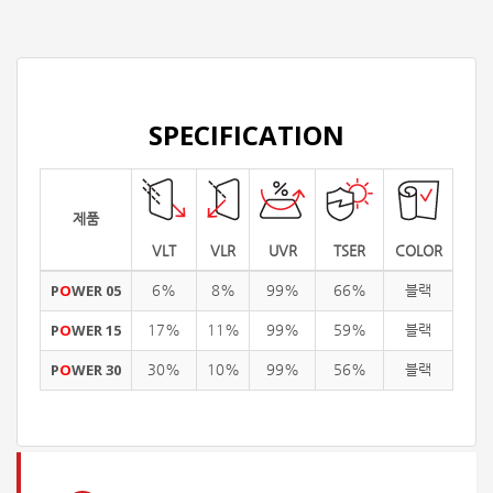
SPECIFICATION
제품
VLT
VLR
UVR
TSER
COLOR
P
O
WER 05
6%
8%
99%
66%
블랙
P
O
WER 15
17%
11%
99%
59%
블랙
P
O
WER 30
30%
10%
99%
56%
블랙