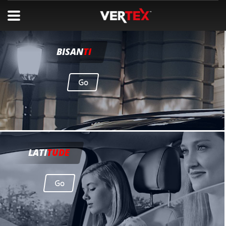
BISAN
TI
Go
LATI
TUDE
Go