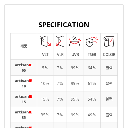
SPECIFICATION
제품
VLT
VLR
UVR
TSER
COLOR
artisan
IB
5%
7%
99%
64%
블랙
05
artisan
IB
10%
7%
99%
61%
블랙
10
artisan
IB
15%
7%
99%
54%
블랙
15
artisan
IB
35%
7%
99%
49%
블랙
35
artisan
IB