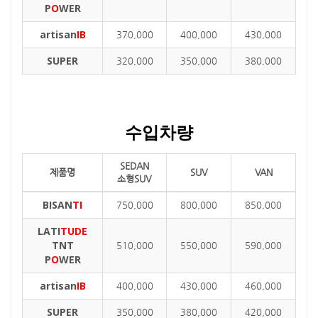
P
O
WER
artisan
IB
370,000
400,000
430,000
SUPER
320,000
350,000
380,000
수입차량
SEDAN
제품명
SUV
VAN
소형SUV
BISAN
TI
750,000
800,000
850,000
LATI
TUDE
TNT
510,000
550,000
590,000
P
O
WER
artisan
IB
400,000
430,000
460,000
SUPER
350,000
380,000
420,000