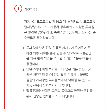
NOTICE
자동차는 도로교통법 제49조 제1항제3호 및 도로교통
법시행령 제28조의 자동차 창유리의 가시광선 투과율
규정(전면 70% 이상, 측면 1열 40% 이상 유지)을 준
수하도록 되어있습니다.
투과율이 낮은 틴팅 필름은 가시도가 줄어들어 주
야간 외부 시야를 좁게 만들 수 있으므로 교통안전
을 위해 법적 기준을 준수할 수 있는 제품선택을 권
장합니다.
일반유리에 비해 투과율이 더 낮은 기능성 유리(자
외선 차단유리 등)에 틴팅 필름 적용시, 시공되는
필름의 가시광선 투과율보다 더 낮아질 수 있으니
제품 선택시 유의하시기 바랍니다.
필름투과율 선택은 고객의 몫이므로 안전한 운전을
위해 신중한 선택을 하시기 바랍니다.