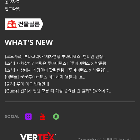
홍보자료
인트라넷
WHAT'S NEW
[보도자료] 루마코리아 '새차썬팅 루마버텍스' 캠페인 런칭..
[소식] 새차샀어? 썬팅은 루마버텍스! [루마버텍스 X 박준형..
[소식] 세상에서 가장많이 팔린썬팅! [루마버텍스 X 박준형] ..
[이벤트] 📢📢루마버텍스 파파라치 챌린지! 로..
[공지] 루마 마크 변경안내
[Guide] 전기차 썬팅 고를 때 가장 중요한 건 뭘까? EV오너 7..
SOCIAL
Copyright ⓒ 엘코리아 Inc. All