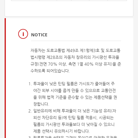
NOTICE
자동차는 도로교통법 제49조 제1항제3호 및 도로교통
법시행령 제28조의 자동차 창유리의 가시광선 투과율
규정(전면 70% 이상, 측면 1열 40% 이상 유지)을 준
수하도록 되어있습니다.
투과율이 낮은 틴팅 필름은 가시도가 줄어들어 주
야간 외부 시야를 좁게 만들 수 있으므로 교통안전
을 위해 법적 기준을 준수할 수 있는 제품선택을 권
장합니다.
일반유리에 비해 투과율이 더 낮은 기능성 유리(자
외선 차단유리 등)에 틴팅 필름 적용시, 시공되는
필름의 가시광선 투과율보다 더 낮아질 수 있으니
제품 선택시 유의하시기 바랍니다.
필름투과율 선택은 고객의 몫이므로 안전한 운전을