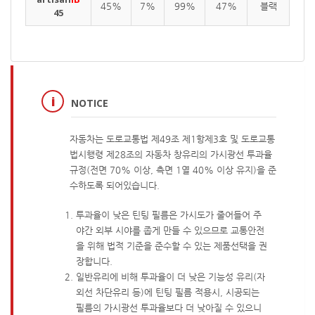
45%
7%
99%
47%
블랙
45
NOTICE
자동차는 도로교통법 제49조 제1항제3호 및 도로교통
법시행령 제28조의 자동차 창유리의 가시광선 투과율
규정(전면 70% 이상, 측면 1열 40% 이상 유지)을 준
수하도록 되어있습니다.
투과율이 낮은 틴팅 필름은 가시도가 줄어들어 주
야간 외부 시야를 좁게 만들 수 있으므로 교통안전
을 위해 법적 기준을 준수할 수 있는 제품선택을 권
장합니다.
일반유리에 비해 투과율이 더 낮은 기능성 유리(자
외선 차단유리 등)에 틴팅 필름 적용시, 시공되는
필름의 가시광선 투과율보다 더 낮아질 수 있으니