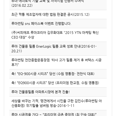
루마 에너로직 기술 교육 및 자격시험 인증서 수여식
(2016.02.22)
최근 짝퉁 제조업자에 대한 법원 판결문 공시(2015.12)
루마썬팅 sns 페이스북 이벤트 진행합니다.
(주)씨피에프 루마코리아 김우화대표 "2015 YTN 마케팅 혁신
CEO 대상" 수상
루마 건물용 필름 EnerLogic 필름 교육 성료 안내(2016-01-
20,21)
루마썬팅 천안종합운동장점 '타사 고가 필름 제거 후 버텍스 시공
후기"
축! “EQ-900시공 시리즈” 당선 (수원 영통점- 전찬식 대표)
축! “EQ900시공 시리즈” 당선 (프리미엄 판교점, 수원 영통점)
루마 건물용필름 아파트시장에 본격 진출!
세상을 바꾸는 기적, 맹견에게서 시민을 구한 김민수(루마썬팅 아
산용화점) 위기탈출 넘버원 방송-2016-1-11
루마 시공점을 가다 ~ “프리미엄 금촌 중앙점 (최 인숙 대표)”