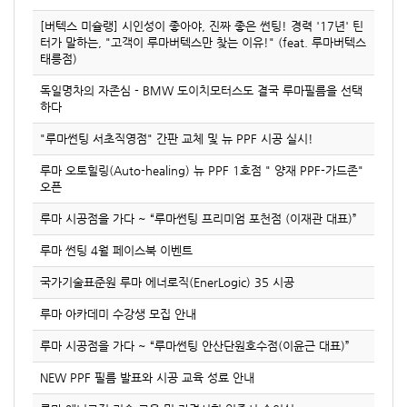
[버텍스 미슐랭] 시인성이 좋아야, 진짜 좋은 썬팅! 경력 '17년' 틴
터가 말하는, "고객이 루마버텍스만 찾는 이유!" (feat. 루마버텍스
태릉점)
독일명차의 자존심 - BMW 도이치모터스도 결국 루마필름을 선택
하다
"루마썬팅 서초직영점" 간판 교체 및 뉴 PPF 시공 실시!
루마 오토힐링(Auto-healing) 뉴 PPF 1호점 " 양재 PPF-가드존"
오픈
루마 시공점을 가다 ~ “루마썬팅 프리미엄 포천점 (이재관 대표)”
루마 썬팅 4월 페이스북 이벤트
국가기술표준원 루마 에너로직(EnerLogic) 35 시공
루마 아카데미 수강생 모집 안내
루마 시공점을 가다 ~ “루마썬팅 안산단원호수점(이윤근 대표)”
NEW PPF 필름 발표와 시공 교육 성료 안내