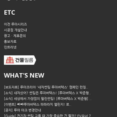
ETC
이전 루마시리즈
시공점 개설안내
광고 · 제휴문의
홍보자료
인트라넷
WHAT'S NEW
[보도자료] 루마코리아 '새차썬팅 루마버텍스' 캠페인 런칭..
[소식] 새차샀어? 썬팅은 루마버텍스! [루마버텍스 X 박준형..
[소식] 세상에서 가장많이 팔린썬팅! [루마버텍스 X 박준형] ..
[이벤트] 📢📢루마버텍스 파파라치 챌린지! 로..
[공지] 루마 마크 변경안내
[Guide] 전기차 썬팅 고를 때 가장 중요한 건 뭘까? EV오너 7..