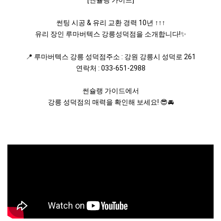
[썬슐랭 가이드]
썬팅 시공 & 유리 교환 경력 10년 ↑↑↑
유리 장인 루마버텍스 강릉성덕점을 소개합니다!✨
📍 루마버텍스 강릉 성덕점주소 : 강원 강릉시 성덕로 261
연락처 : 033-651-2988
썬슐랭 가이드에서
강릉 성덕점의 매력을 확인해 보세요! 😎🚘